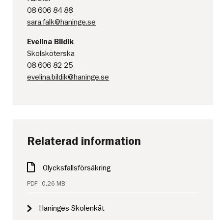
08-606 84 88
sara.falk@haninge.se
Evelina Bildik
Skolsköterska
08-606 82 25
evelina.bildik@haninge.se
Relaterad information
Olycksfallsförsäkring
PDF - 0,26 MB
Haninges Skolenkät