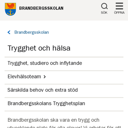
Till innehåll på sidan
BRANDBERGSSKOLAN
SÖK
ÖPPNA
Tillbaka
Brandbergsskolan
till
sidan:
Trygghet och hälsa
Trygghet, studiero och inflytande
Elevhälsoteam
Särskilda behov och extra stöd
Brandbergsskolans Trygghetsplan
Brandbergsskolan ska vara en trygg och
utvecklande plats för alla elever! Vi arbetar för att